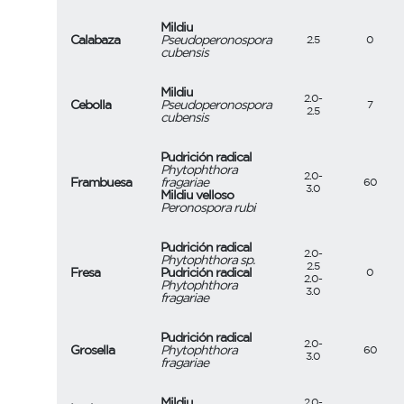
Mildiu
Calabaza
Pseudoperonospora
2.5
0
cubensis
Mildiu
2.0-
Cebolla
Pseudoperonospora
7
2.5
cubensis
Pudrición radical
Phytophthora
2.0-
Frambuesa
fragariae
60
3.0
Mildiu velloso
Peronospora rubi
Pudrición radical
2.0-
Phytophthora sp.
2.5
Fresa
Pudrición radical
0
2.0-
Phytophthora
3.0
fragariae
Pudrición radical
2.0-
Grosella
Phytophthora
60
3.0
fragariae
Mildiu
2.0-