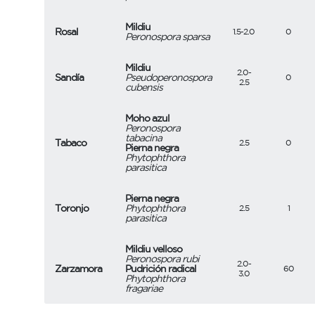
Mildiu
Rosal
1.5-2.0
0
Peronospora sparsa
Mildiu
2.0-
Sandía
Pseudoperonospora
0
2.5
cubensis
Moho azul
Peronospora
tabacina
Tabaco
2.5
0
Pierna negra
Phytophthora
parasitica
Pierna negra
Toronjo
Phytophthora
2.5
1
parasitica
Mildiu velloso
Peronospora rubi
2.0-
Zarzamora
Pudrición radical
60
3.0
Phytophthora
fragariae