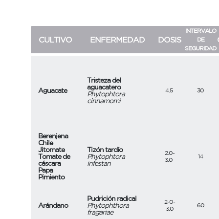
INTERVALO
CULTIVO
ENFERMEDAD
DOSIS
DE
SEGURIDAD
Tristeza del
aguacatero
Aguacate
4.5
30
Phytophtora
cinnamomi
Berenjena
Chile
Jitomate
Tizón tardío
2.0-
Tomate de
Phytophtora
14
3.0
cáscara
infestan
Papa
Pimiento
Pudrición radical
2-0-
Arándano
Phytophthora
60
3.0
fragariae