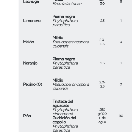
Lechuga
5
Bremia lactucae
3.0
Pierna negra
Limonero
Phytophthora
2.5
1
parasitica
Mildiu
2.0-
Melón
Pseudoperonospora
0
2.5
cubensis
Pierna negra
Naranjo
Phytophthora
2.5
1
parasitica
Mildiu
2.0-
Pepino (0)
Pseudoperonospora
0
2.5
cubensis
Tristeza del
aguacate
Phytophthora
250
cinnamomi
g/100
Piña
90
Pudrición del
L de
cogollo
agua
Phytophthora
parasitica