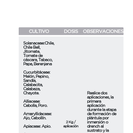
CULTIVO
DOSIS
OBSERVACIONES
Solanaceae:Chile,
Chile Bell,
Jitomate,
Tomate de
cáscara, Tabaco,
Papa, Berenjena
Cucurbitáceae:
Melón, Pepino,
Sandía,
Calabacita,
Calabaza,
Chayote.
Realice dos
aplicaciones, la
Alliaceae:
primera
Cebolla, Poro.
aplicación
durante la etapa
Amaryllidaceae:
de formación de
Ajo, Cebollín.
plántula por
inmersión o
2 Kg /
Apiaceae: Apio.
drench al
aplicación
sustrato y la