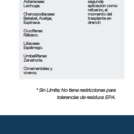
Asteraceae:
segunda
Lechuga.
aplicación como
refuerzo, al
Chenopodiaceae:
momento del
Betabel, Acelga,
trasplante en
Espinaca.
drench
Crucíferae:
Rábano.
Liliaceae:
Espárrago.
Umbelliferae:
Zanahoria.
Ornamentales y
viveros.
* Sin Límite; No tiene restricciones para
tolerancias de residuos EPA.